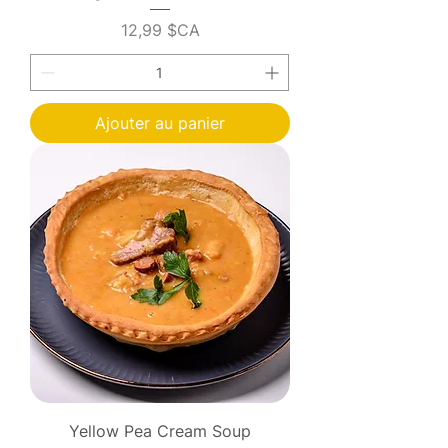
Prix
12,99 $CA
Ajouter au panier
Yellow Pea Cream Soup