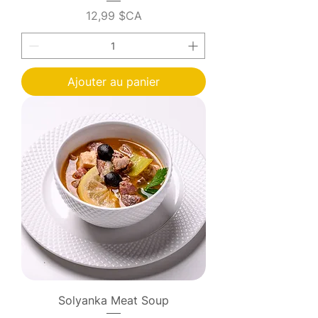
Prix
12,99 $CA
Ajouter au panier
Solyanka Meat Soup