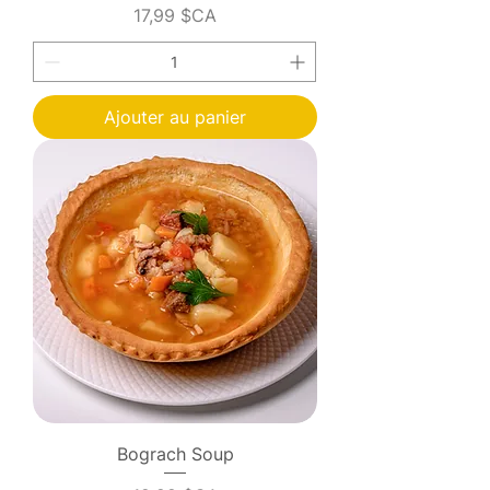
Prix
17,99 $CA
Ajouter au panier
Bograch Soup