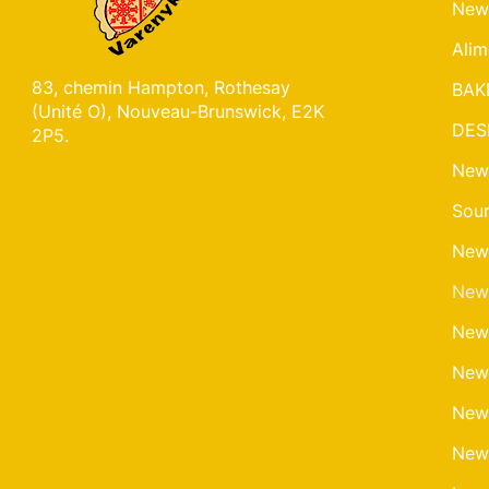
New
Alim
83, chemin Hampton, Rothesay
BAK
(Unité O), Nouveau-Brunswick, E2K
DES
2P5.
New
Sour
New
New
New
New
New
New