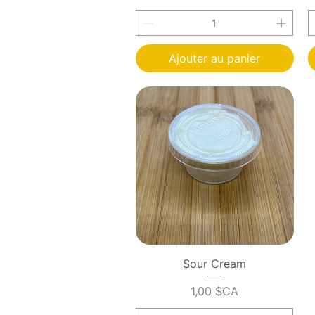
Ajouter au panier
Aperçu rapide
Sour Cream
Prix
1,00 $CA