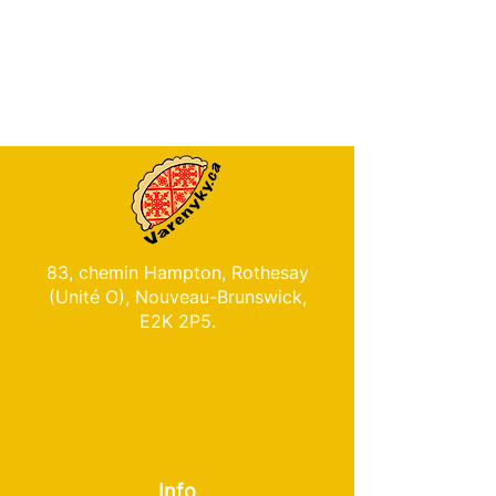
83, chemin Hampton, Rothesay
(Unité O), Nouveau-Brunswick,
E2K 2P5.
Info