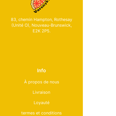
83, chemin Hampton, Rothesay
(Unité O), Nouveau-Brunswick,
E2K 2P5.
Info
À propos de nous
Livraison
Loyauté
termes et conditions