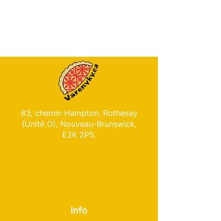
83, chemin Hampton, Rothesay
(Unité O), Nouveau-Brunswick,
E2K 2P5.
Info