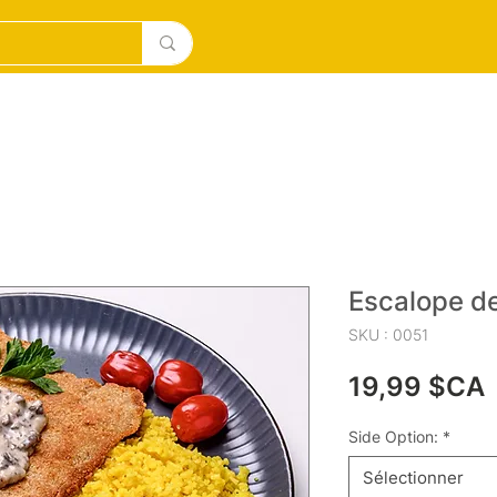
la main surgelés
BAKERY
DESERTS
New Page
Escalope d
SKU : 0051
P
19,99 $CA
Side Option:
*
Sélectionner