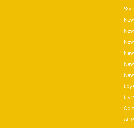
Sour
New
New
New
New
New
New
Loy
Livr
Cont
All 