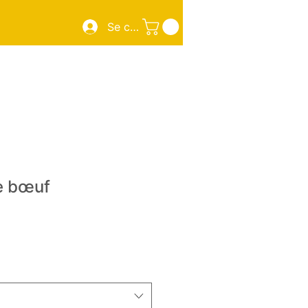
Se connecter
Sourdough Pizza
New Page
New Page
More
e bœuf
rix