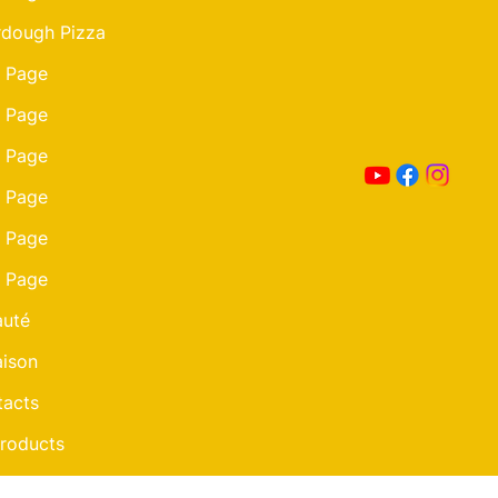
dough Pizza
 Page
 Page
 Page
 Page
 Page
 Page
auté
aison
acts
Products