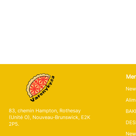
Me
New
Alim
83, chemin Hampton, Rothesay
BAK
(Unité O), Nouveau-Brunswick, E2K
DES
2P5.
New