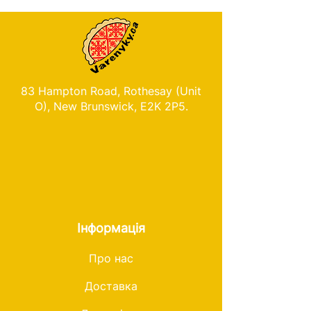
83 Hampton Road, Rothesay (Unit
O), New Brunswick, E2K 2P5.
Інформація
Про нас
Доставка