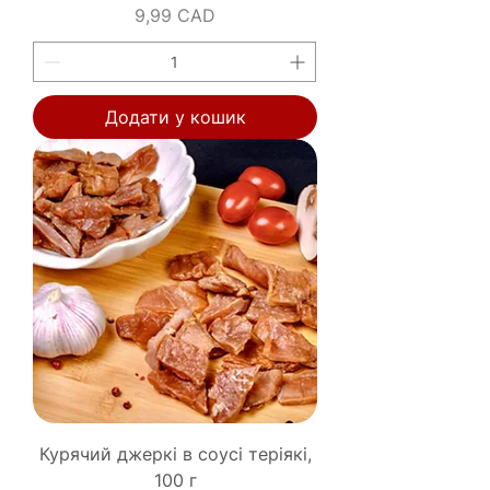
Ціна
9,99 CAD
Додати у кошик
Курячий джеркі в соусі теріякі,
100 г