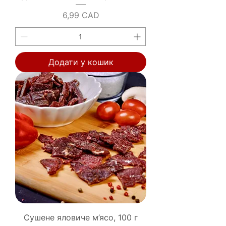
Ціна
6,99 CAD
Додати у кошик
Сушене яловиче м’ясо, 100 г