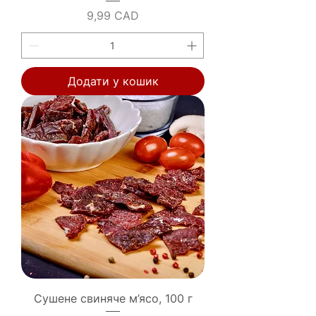
Ціна
9,99 CAD
Додати у кошик
Сушене свиняче м’ясо, 100 г