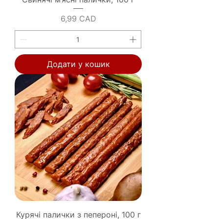
Ціна
6,99 CAD
Додати у кошик
Курячі палички з пепероні, 100 г