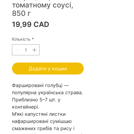
томатному соусі,
850 г
Ціна
19,99 CAD
Кількість
*
Додати у кошик
Фаршировані голубці —
популярна українська страва.
Приблизно 5–7 шт. у
контейнері.
М’які капустяні листки
нафаршировані сумішшю
смажених грибів та рису і