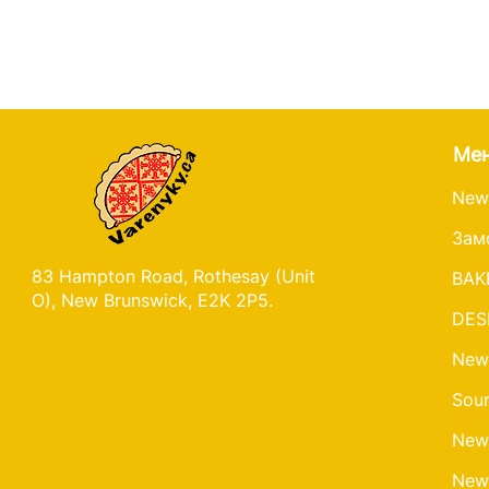
Ме
New
Зам
83 Hampton Road, Rothesay (Unit
BAK
O), New Brunswick, E2K 2P5.
DES
New
Sour
New
New