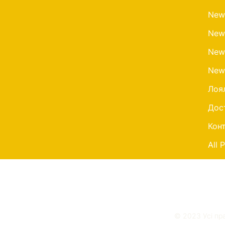
New
New
New
New
Лоя
Дос
Кон
All 
© 2023 Усі пр