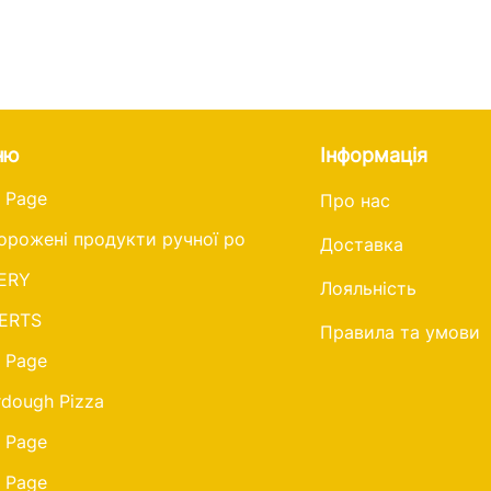
ню
Інформація
 Page
Про нас
орожені продукти ручної роботи
Доставка
ERY
Лояльність
ERTS
Правила та умови
 Page
dough Pizza
 Page
 Page