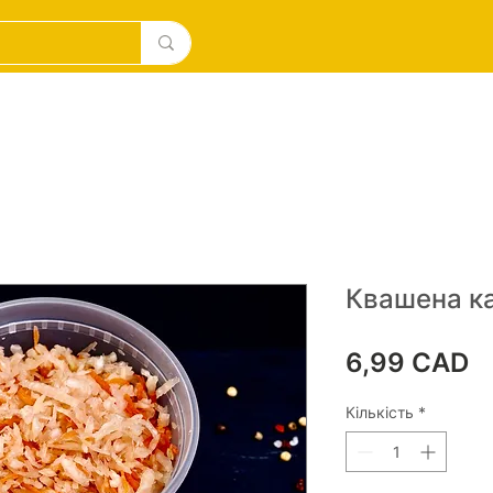
дукти ручної роботи
BAKERY
DESERTS
New
Квашена ка
Ц
6,99 CAD
Кількість
*