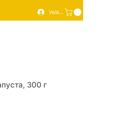
Увійти
 Page
Sourdough Pizza
New Page
More
пуста, 300 г
іна