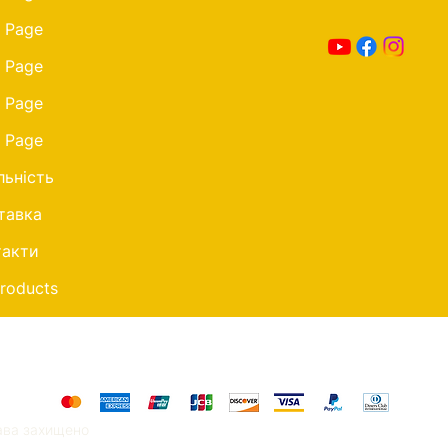
 Page
 Page
 Page
 Page
льність
тавка
такти
Products
Ми приймаємо такі способи оплати
ава захищено