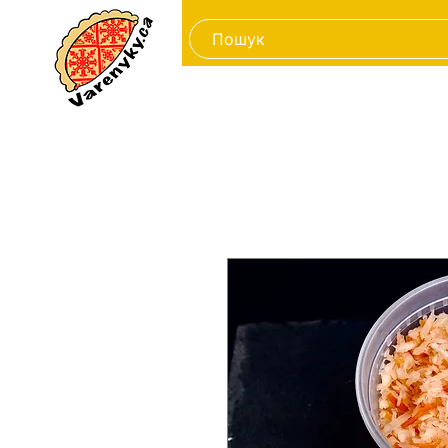
New Page
Заморожені про