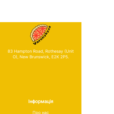
83 Hampton Road, Rothesay (Unit
O), New Brunswick, E2K 2P5.
Інформація
Про нас