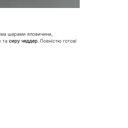
ома шарами яловичини,
и та
сиру чеддер
. Повністю готові