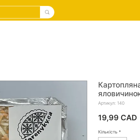
дукти ручної роботи
BAKERY
DESERTS
New
Картопляна
яловичино
Артикул: 140
19,99 CAD
Кількість
*