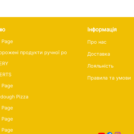
ню
Інформація
 Page
Про нас
орожені продукти ручної роботи
Доставка
ERY
Лояльність
ERTS
Правила та умови
 Page
dough Pizza
 Page
 Page
 Page