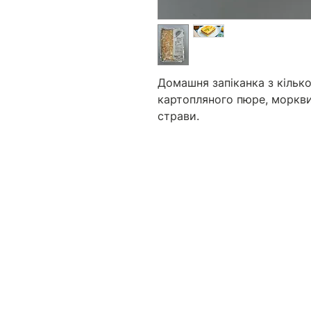
Домашня запіканка з кільк
картопляного пюре, моркв
страви.