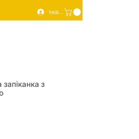
Увійти
 Page
Sourdough Pizza
New Page
More
 запіканка з
ю
Ціна