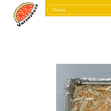
New Page
Заморожені про