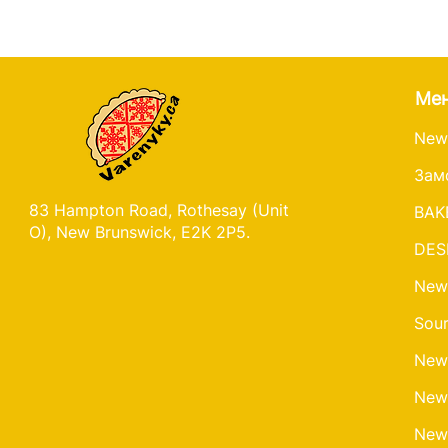
Ме
New
Зам
83 Hampton Road, Rothesay (Unit
BAK
O), New Brunswick, E2K 2P5.
DES
New
Sour
New
New
New