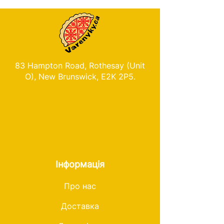
83 Hampton Road, Rothesay (Unit
O), New Brunswick, E2K 2P5.
Інформація
Про нас
Доставка