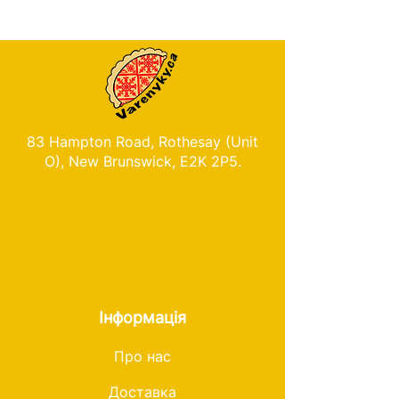
83 Hampton Road, Rothesay (Unit
O), New Brunswick, E2K 2P5.
Інформація
Про нас
Доставка