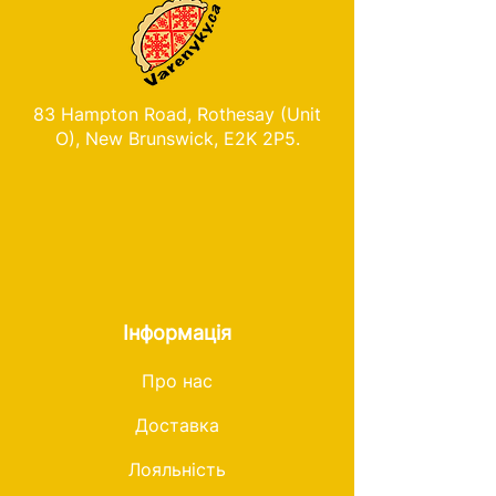
83 Hampton Road, Rothesay (Unit
O), New Brunswick, E2K 2P5.
Інформація
Про нас
Доставка
Лояльність